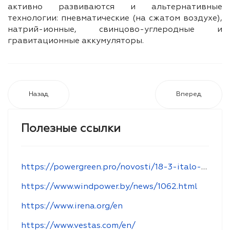
активно развиваются и альтернативные
технологии: пневматические (на сжатом воздухе),
натрий-ионные, свинцово-углеродные и
гравитационные аккумуляторы.
Назад
Вперед
Полезные ссылки
https://powergreen.pro/novosti/18-3-italo-belorusskij-forum-po-zelenoj-ekonomike-minsk-8-oktyabrya-2019-g
https://www.windpower.by/news/1062.html
https://www.irena.org/en
https://www.vestas.com/en/