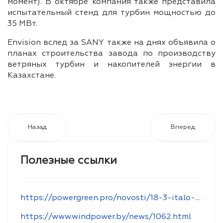
момент). В октябре компания также представила
испытательный стенд для турбин мощностью до
35 МВт.
Envision вслед за SANY также на днях объявила о
планах строительства завода по производству
ветряных турбин и накопителей энергии в
Казахстане.
Назад
Вперед
Полезные ссылки
https://powergreen.pro/novosti/18-3-italo-belorusskij-forum-po-zelenoj-ekonomike-minsk-8-oktyabrya-2019-g
https://www.windpower.by/news/1062.html