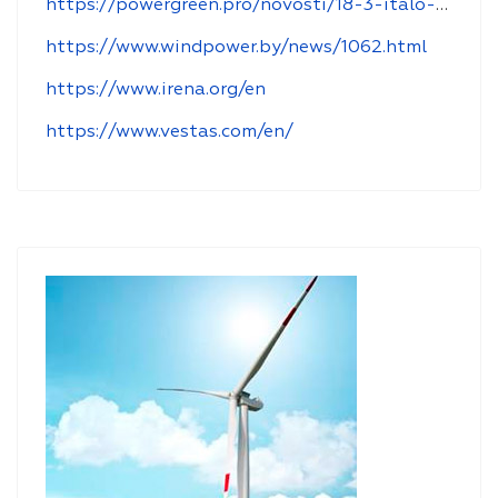
https://powergreen.pro/novosti/18-3-italo-belorusskij-forum-po-zelenoj-ekonomike-minsk-8-oktyabrya-2019-g
https://www.windpower.by/news/1062.html
https://www.irena.org/en
https://www.vestas.com/en/